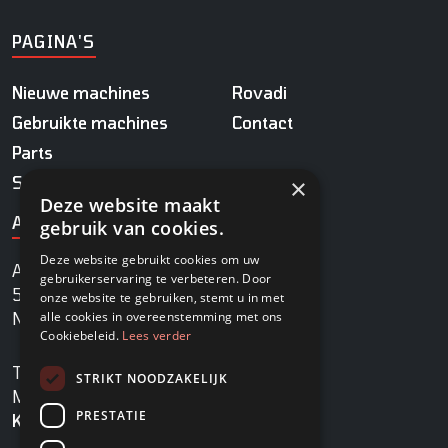
PAGINA'S
Nieuwe machines
Rovadi
Gebruikte machines
Contact
Parts
Service
×
Deze website maakt
ADRES
gebruik van cookies.
Deze website gebruikt cookies om uw
Agrobaan 13
gebruikerservaring te verbeteren. Door
5813 EB Ysselsteyn
onze website te gebruiken, stemt u in met
alle cookies in overeenstemming met ons
Nederland
Cookiebeleid.
Lees verder
TEL
+31478745270
STRIKT NOODZAKELIJK
MAIL
info@rovadi-turfequipment.com
PRESTATIE
KVK
96455101