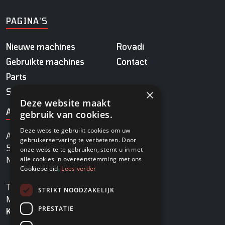
PAGINA'S
Nieuwe machines
Rovadi
Gebruikte machines
Contact
Parts
Service
×
Deze website maakt
ADRES
gebruik van cookies.
Deze website gebruikt cookies om uw
Agrobaan 13
gebruikerservaring te verbeteren. Door
5813 EB Ysselsteyn
onze website te gebruiken, stemt u in met
alle cookies in overeenstemming met ons
Nederland
Cookiebeleid.
Lees verder
TEL
+31478745270
STRIKT NOODZAKELIJK
MAIL
info@rovadi-turfequipment.com
PRESTATIE
KVK
96455101