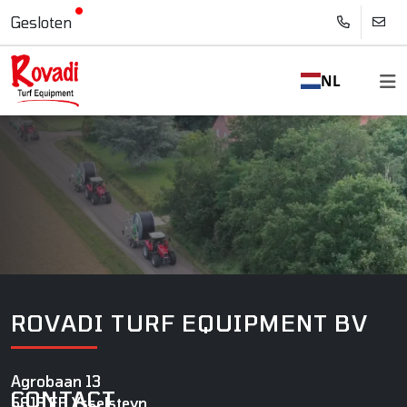
Gesloten
NL
ROVADI TURF EQUIPMENT BV
Agrobaan 13
CONTACT
5813 EB Ysselsteyn