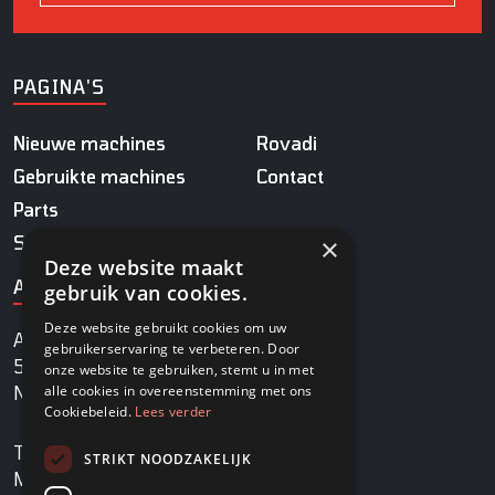
PAGINA'S
Nieuwe machines
Rovadi
Gebruikte machines
Contact
Parts
Service
×
Deze website maakt
ADRES
gebruik van cookies.
Deze website gebruikt cookies om uw
Agrobaan 13
gebruikerservaring te verbeteren. Door
5813 EB Ysselsteyn
onze website te gebruiken, stemt u in met
alle cookies in overeenstemming met ons
Nederland
Cookiebeleid.
Lees verder
TEL
+31478745270
STRIKT NOODZAKELIJK
MAIL
info@rovadi-turfequipment.com