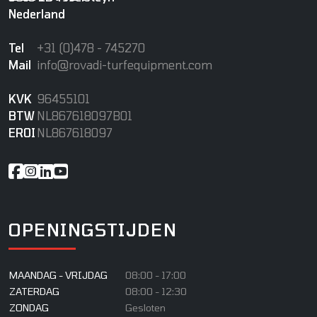
Nederland
Tel
+31 (0)478 - 745270
Mail
info@rovadi-turfequipment.com
KVK
96455101
BTW
NL867618097B01
EROI
NL867618097
OPENINGSTIJDEN
MAANDAG - VRIJDAG
08:00 - 17:00
ZATERDAG
08:00 - 12:30
ZONDAG
Gesloten