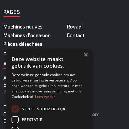
PAGES
Machines neuves
Rovadi
Machines d'occasion
Contact
Pièces détachées
Service
×
Deze website maakt
ADRESSE
gebruik van cookies.
Deze website gebruikt cookies om uw
Agrobaan 13
gebruikerservaring te verbeteren. Door
5813 EB Ysselsteyn
onze website te gebruiken, stemt u in met
alle cookies in overeenstemming met ons
Pays-Bas
Cookiebeleid.
Lees verder
TÉL.
+31 478 745 270
STRIKT NOODZAKELIJK
COURRIEL
info@rovadi-turfequipment.com
PRESTATIE
Chambre de commerce
96455101