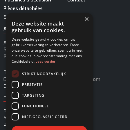
Pièces détachées
Service
×
Deze website maakt
ADRESSE
gebruik van cookies.
Deze website gebruikt cookies om uw
Agrobaan 13
gebruikerservaring te verbeteren. Door
5813 EB Ysselsteyn
onze website te gebruiken, stemt u in met
alle cookies in overeenstemming met ons
Pays-Bas
Cookiebeleid.
Lees verder
TÉL.
+31 478 745 270
STRIKT NOODZAKELIJK
COURRIEL
info@rovadi-turfequipment.com
PRESTATIE
Chambre de commerce
96455101
TARGETING
HEURES D'OUVERTURE
FUNCTIONEEL
DU LUNDI AU VENDREDI
08:00 - 17:00
NIET-GECLASSIFICEERD
SAMEDI
08:00 - 12:30
DIMANCHE
Fermé