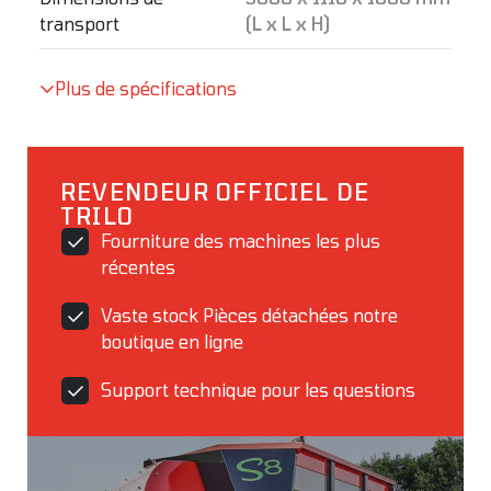
transport
(L x L x H)
Plus de spécifications
REVENDEUR OFFICIEL DE
TRILO
Fourniture des machines les plus
récentes
Vaste stock Pièces détachées notre
boutique en ligne
Support technique pour les questions