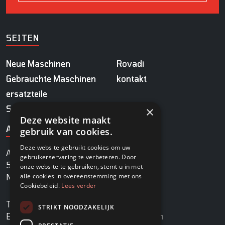
SEITEN
Neue Maschinen
Rovadi
Gebrauchte Maschinen
kontakt
ersatzteile
Service
×
Deze website maakt
ADRESSE
gebruik van cookies.
Deze website gebruikt cookies om uw
Agrobaan 13
gebruikerservaring te verbeteren. Door
5813 EB Ysselsteyn
onze website te gebruiken, stemt u in met
alle cookies in overeenstemming met ons
Niederlande
Cookiebeleid.
Lees verder
TEL.
+31478745270
STRIKT NOODZAKELIJK
E-MAIL
info@rovadi-turfequipment.com