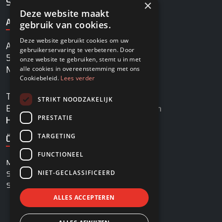
×
Service
Deze website maakt
ADRESSE
gebruik van cookies.
Deze website gebruikt cookies om uw
Agrobaan 13
gebruikerservaring te verbeteren. Door
5813 EB Ysselsteyn
onze website te gebruiken, stemt u in met
alle cookies in overeenstemming met ons
Niederlande
Cookiebeleid.
Lees verder
TEL.
+31478745270
STRIKT NOODZAKELIJK
E-MAIL
info@rovadi-turfequipment.com
PRESTATIE
Handelsregister
96455101
TARGETING
ÖFFNUNGSZEITEN
FUNCTIONEEL
MONTAG – FREITAG
08:00 – 17:00 Uhr
NIET-GECLASSIFICEERD
SAMSTAG
08:00 – 12:30 Uhr
SONNTAG
Geschlossen
ALLES ACCEPTEREN