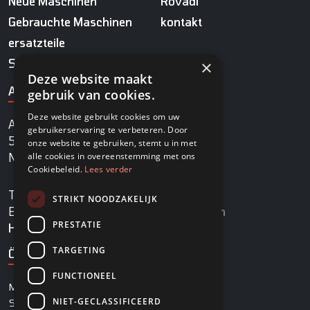
Neue Maschinen
Rovadi
Gebrauchte Maschinen
kontakt
ersatzteile
Service
×
Deze website maakt
ADRESSE
gebruik van cookies.
Deze website gebruikt cookies om uw
Agrobaan 13
gebruikerservaring te verbeteren. Door
5813 EB Ysselsteyn
onze website te gebruiken, stemt u in met
alle cookies in overeenstemming met ons
Niederlande
Cookiebeleid.
Lees verder
TEL.
+31478745270
STRIKT NOODZAKELIJK
E-MAIL
info@rovadi-turfequipment.com
PRESTATIE
Handelsregister
96455101
TARGETING
ÖFFNUNGSZEITEN
FUNCTIONEEL
MONTAG – FREITAG
08:00 – 17:00 Uhr
NIET-GECLASSIFICEERD
SAMSTAG
08:00 – 12:30 Uhr