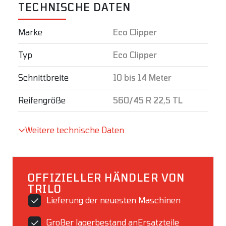
TECHNISCHE DATEN
Marke
Eco Clipper
Typ
Eco Clipper
Schnittbreite
10 bis 14 Meter
Reifengröße
560/45 R 22,5 TL
Weitere technische Daten
OFFIZIELLER HÄNDLER VON
TRILO
Lieferung der neuesten Maschinen
Großer lagerbestand anErsatzteile