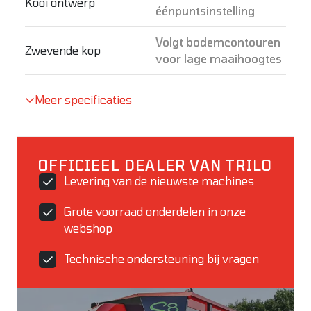
Kooi ontwerp
éénpuntsinstelling
Volgt bodemcontouren
Zwevende kop
voor lage maaihoogtes
Meer specificaties
OFFICIEEL DEALER VAN TRILO
Levering van de nieuwste machines
Grote voorraad onderdelen in onze
webshop
Technische ondersteuning bij vragen