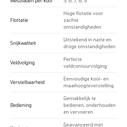
Mesbladen per kooi
5, 6, 7, 8, 9
Hoge flotatie voor
Flottatie
zachte
omstandigheden
Uitstekend in natte en
Snijkwaliteit
droge omstandigheden
Perfecte
Veldvolging
veldcontourvolging
Eenvoudige kooi- en
Verstelbaarheid
maaihoogteverstelling
Gemakkelijk te
Bediening
bedienen, onderhouden
en vervoeren
Geavanceerd met