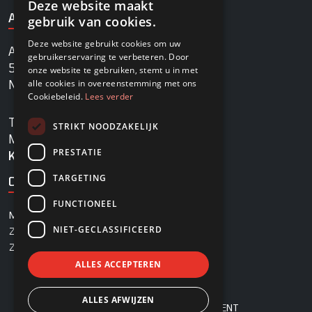
Deze website maakt
ADRES
gebruik van cookies.
Deze website gebruikt cookies om uw
Agrobaan 13
gebruikerservaring te verbeteren. Door
5813 EB Ysselsteyn
onze website te gebruiken, stemt u in met
alle cookies in overeenstemming met ons
Nederland
Cookiebeleid.
Lees verder
TEL
+31478745270
STRIKT NOODZAKELIJK
MAIL
info@rovadi-turfequipment.com
PRESTATIE
KVK
96455101
TARGETING
OPENINGSTIJDEN
FUNCTIONEEL
MAANDAG - VRIJDAG
08:00 - 17:00
NIET-GECLASSIFICEERD
ZATERDAG
08:00 - 12:30
ZONDAG
Gesloten
ALLES ACCEPTEREN
ALLES AFWIJZEN
© 2026 - ROVADI TURF EQUIPMENT