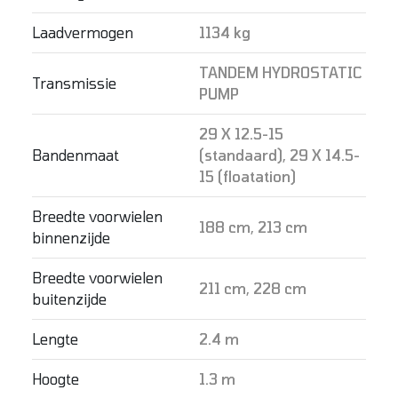
Laadvermogen
1134 kg
TANDEM HYDROSTATIC
Transmissie
PUMP
29 X 12.5-15
Bandenmaat
(standaard), 29 X 14.5-
15 (floatation)
Breedte voorwielen
188 cm, 213 cm
binnenzijde
Breedte voorwielen
211 cm, 228 cm
buitenzijde
Lengte
2.4 m
Hoogte
1.3 m