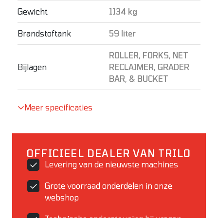
Gewicht
1134 kg
Brandstoftank
59 liter
ROLLER, FORKS, NET
Bijlagen
RECLAIMER, GRADER
BAR, & BUCKET
Meer specificaties
OFFICIEEL DEALER VAN TRILO
Levering van de nieuwste machines
Grote voorraad onderdelen in onze
webshop