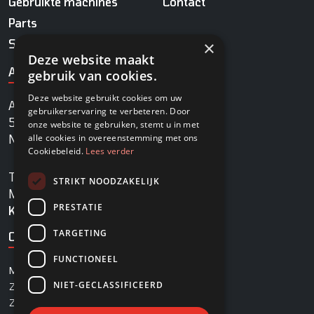
Gebruikte machines
Contact
Parts
Service
×
Deze website maakt
ADRES
gebruik van cookies.
Deze website gebruikt cookies om uw
Agrobaan 13
gebruikerservaring te verbeteren. Door
5813 EB Ysselsteyn
onze website te gebruiken, stemt u in met
alle cookies in overeenstemming met ons
Nederland
Cookiebeleid.
Lees verder
TEL
+31478745270
STRIKT NOODZAKELIJK
MAIL
info@rovadi-turfequipment.com
PRESTATIE
KVK
96455101
TARGETING
OPENINGSTIJDEN
FUNCTIONEEL
MAANDAG - VRIJDAG
08:00 - 17:00
NIET-GECLASSIFICEERD
ZATERDAG
08:00 - 12:30
ZONDAG
Gesloten