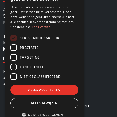
Deze website gebruikt cookies om uw
Agrobaan 13
gebruikerservaring te verbeteren. Door
5813 EB Ysselsteyn
onze website te gebruiken, stemt u in met
alle cookies in overeenstemming met ons
Nederland
Cookiebeleid.
Lees verder
TEL
+31478745270
STRIKT NOODZAKELIJK
MAIL
info@rovadi-turfequipment.com
PRESTATIE
KVK
96455101
TARGETING
OPENINGSTIJDEN
FUNCTIONEEL
MAANDAG - VRIJDAG
08:00 - 17:00
NIET-GECLASSIFICEERD
ZATERDAG
08:00 - 12:30
ZONDAG
Gesloten
ALLES ACCEPTEREN
ALLES AFWIJZEN
© 2026 - ROVADI TURF EQUIPMENT
PRIVACYVERKLARING
DETAILS WEERGEVEN