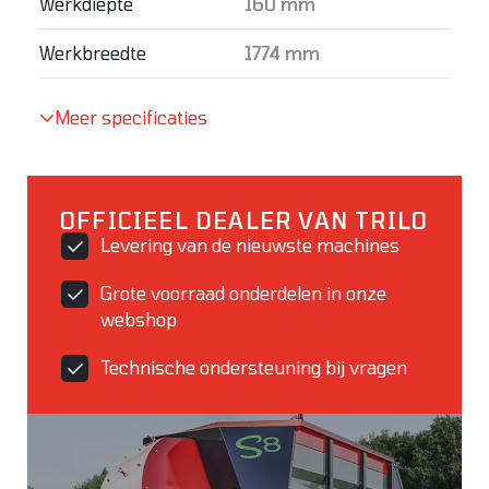
Werkdiepte
160 mm
Werkbreedte
1774 mm
Meer specificaties
OFFICIEEL DEALER VAN TRILO
Levering van de nieuwste machines
Grote voorraad onderdelen in onze
webshop
Technische ondersteuning bij vragen