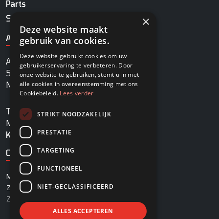
Parts
Service
×
Deze website maakt
ADRES
gebruik van cookies.
Deze website gebruikt cookies om uw
Agrobaan 13
gebruikerservaring te verbeteren. Door
5813 EB Ysselsteyn
onze website te gebruiken, stemt u in met
alle cookies in overeenstemming met ons
Nederland
Cookiebeleid.
Lees verder
TEL
+31478745270
STRIKT NOODZAKELIJK
MAIL
info@rovadi-turfequipment.com
PRESTATIE
KVK
96455101
TARGETING
OPENINGSTIJDEN
FUNCTIONEEL
MAANDAG - VRIJDAG
08:00 - 17:00
NIET-GECLASSIFICEERD
ZATERDAG
08:00 - 12:30
ZONDAG
Gesloten
ALLES ACCEPTEREN