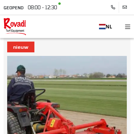
08:00 - 12:30
GEOPEND
NL
nieuw