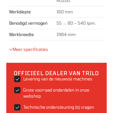
RD200
Werkdiepte
160 mm
Benodigd vermogen
55 → 80 – 540 tpm.
Werkbreedte
1984 mm
Meer specificaties
OFFICIEEL DEALER VAN TRILO
Levering van de nieuwste machines
Grote voorraad onderdelen in onze
webshop
Technische ondersteuning bij vragen