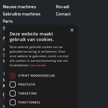
Nieuwe machines
Rovadi
Gebruikte machines
Contact
Parts
Service
×
Deze website maakt
ADRES
gebruik van cookies.
Deze website gebruikt cookies om uw
Agrobaan 13
gebruikerservaring te verbeteren. Door
5813 EB Ysselsteyn
onze website te gebruiken, stemt u in met
alle cookies in overeenstemming met ons
Nederland
Cookiebeleid.
Lees verder
TEL
+31478745270
STRIKT NOODZAKELIJK
MAIL
info@rovadi-turfequipment.com
PRESTATIE
KVK
96455101
TARGETING
OPENINGSTIJDEN
FUNCTIONEEL
MAANDAG - VRIJDAG
08:00 - 17:00