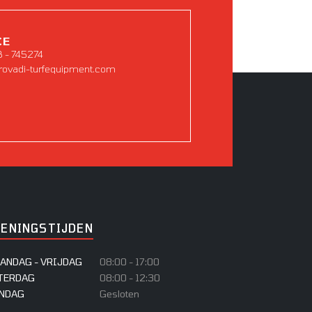
CE
8 - 745274
rovadi-turfequipment.com
PENINGSTIJDEN
ANDAG - VRIJDAG
08:00 - 17:00
TERDAG
08:00 - 12:30
NDAG
Gesloten