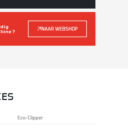
odig
NAAR WEBSHOP
chine?
IES
Eco-Clipper