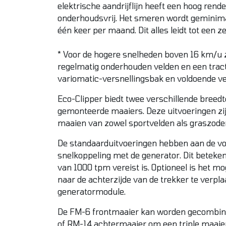
elektrische aandrijflijn heeft een hoog rend
onderhoudsvrij. Het smeren wordt geminima
één keer per maand. Dit alles leidt tot een z
* Voor de hogere snelheden boven 16 km/u z
regelmatig onderhouden velden en een trac
variomatic-versnellingsbak en voldoende v
Eco-Clipper biedt twee verschillende breedt
gemonteerde maaiers. Deze uitvoeringen zij
maaien van zowel sportvelden als graszode
De standaarduitvoeringen hebben aan de vo
snelkoppeling met de generator. Dit beteken
van 1000 tpm vereist is. Optioneel is het mo
naar de achterzijde van de trekker te verpl
generatormodule.
De FM-6 frontmaaier kan worden gecombi
of RM-14 achtermaaier om een triple maaie