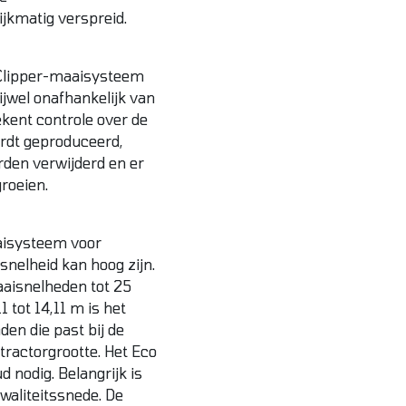
jkmatig verspreid.
 Clipper-maaisysteem
ijwel onafhankelijk van
kent controle over de
ordt geproduceerd,
rden verwijderd en er
groeien.
aaisysteem voor
nelheid kan hoog zijn.
aaisnelheden tot 25
 tot 14,11 m is het
den die past bij de
ractorgrootte. Het Eco
 nodig. Belangrijk is
aliteitssnede. De