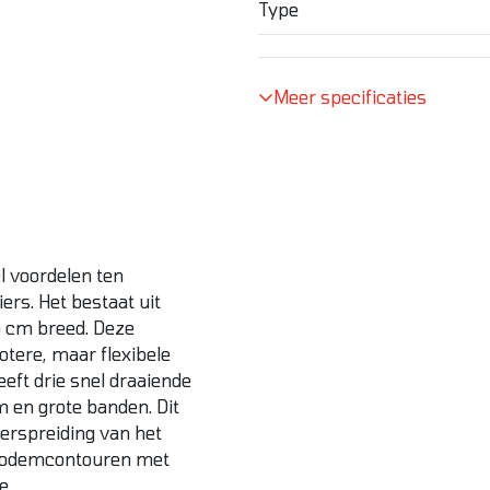
Type
Meer specificaties
l voordelen ten
ers. Het bestaat uit
6 cm breed. Deze
otere, maar flexibele
eft drie snel draaiende
 en grote banden. Dit
verspreiding van het
 bodemcontouren met
e