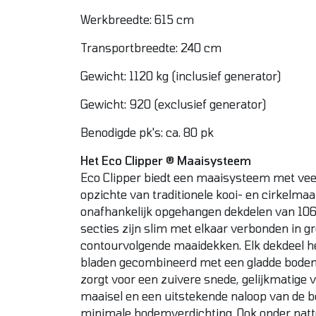
Werkbreedte: 615 cm
Transportbreedte: 240 cm
Gewicht: 1120 kg (inclusief generator)
Gewicht: 920 (exclusief generator)
Benodigde pk's: ca. 80 pk
Het Eco Clipper ® Maaisysteem
Eco Clipper biedt een maaisysteem met vee
opzichte van traditionele kooi- en cirkelmaai
onafhankelijk opgehangen dekdelen van 10
secties zijn slim met elkaar verbonden in gr
contourvolgende maaidekken. Elk dekdeel he
bladen gecombineerd met een gladde bodem
zorgt voor een zuivere snede, gelijkmatige 
maaisel en een uitstekende naloop van de
minimale bodemverdichting. Ook onder natt