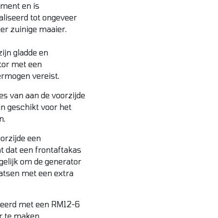
ement en is
liseerd tot ongeveer
eer zuinige maaier.
ijn gladde en
tor met een
ermogen vereist.
es van aan de voorzijde
n geschikt voor het
n.
orzijde een
t dat een frontaftakas
gelijk om de generator
aatsen met een extra
neerd met een RM12-6
r te maken.