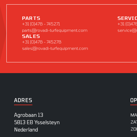
PARTS
SERVI
+31 (0)478 - 745271
+31 (0)47
parts@rovadi-turfequipment.com
service@
SALES
+31 (0)478 - 745278
sales@rovadi-turfequipment.com
ADRES
O
Agrobaan 13
MA
5813 EB Ysselsteyn
ZA
ZO
Nederland