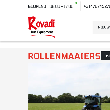
GEOPEND
08:00 - 17:00
+3147874527
NIEUW
ROLLENMAAIERS
n