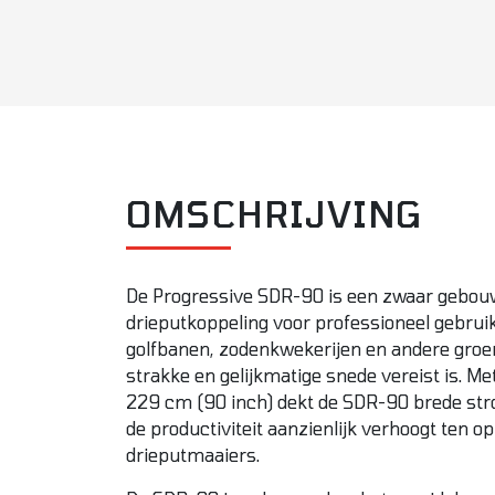
OMSCHRIJVING
De Progressive SDR-90 is een zwaar gebou
drieputkoppeling voor professioneel gebrui
golfbanen, zodenkwekerijen en andere groe
strakke en gelijkmatige snede vereist is. M
229 cm (90 inch) dekt de SDR-90 brede stro
de productiviteit aanzienlijk verhoogt ten o
drieputmaaiers.