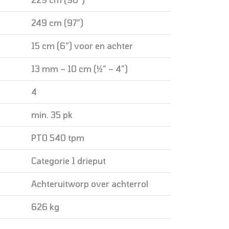
249 cm (97″)
15 cm (6″) voor en achter
13 mm – 10 cm (½″ – 4″)
4
min. 35 pk
PTO 540 tpm
Categorie 1 drieput
Achteruitworp over achterrol
626 kg