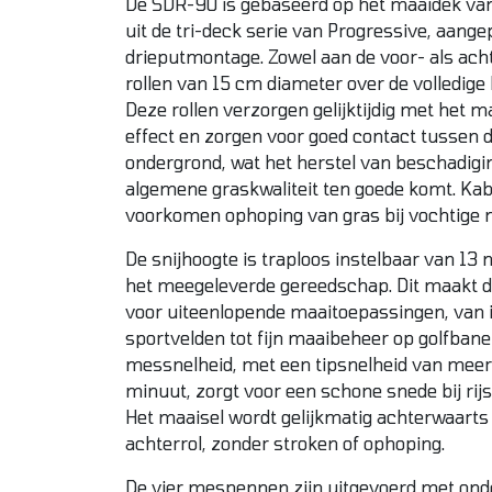
De SDR-90 is gebaseerd op het maaidek va
uit de tri-deck serie van Progressive, aange
drieputmontage. Zowel aan de voor- als acht
rollen van 15 cm diameter over de volledige
Deze rollen verzorgen gelijktijdig met het m
effect en zorgen voor goed contact tussen 
ondergrond, wat het herstel van beschadigi
algemene graskwaliteit ten goede komt. Kab
voorkomen ophoping van gras bij vochtige
De snijhoogte is traploos instelbaar van 13
het meegeleverde gereedschap. Dit maakt 
voor uiteenlopende maaitoepassingen, van 
sportvelden tot fijn maaibeheer op golfbane
messnelheid, met een tipsnelheid van meer
minuut, zorgt voor een schone snede bij rij
Het maaisel wordt gelijkmatig achterwaarts
achterrol, zonder stroken of ophoping.
De vier mespennen zijn uitgevoerd met ond