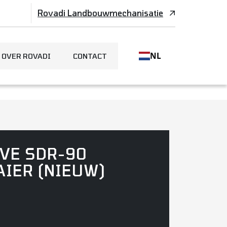
Rovadi Landbouwmechanisatie
NL
OVER ROVADI
CONTACT
VE SDR-90
IER (NIEUW)