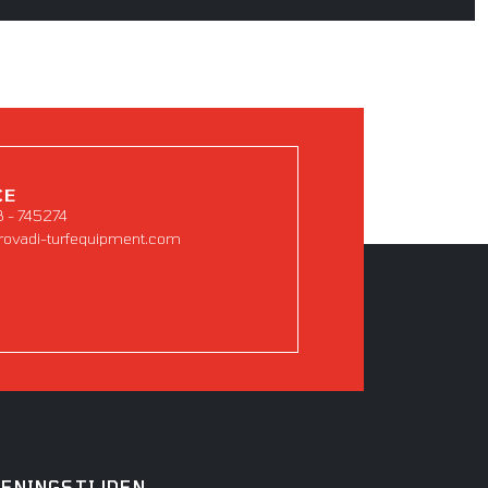
CE
8 - 745274
rovadi-turfequipment.com
PENINGSTIJDEN