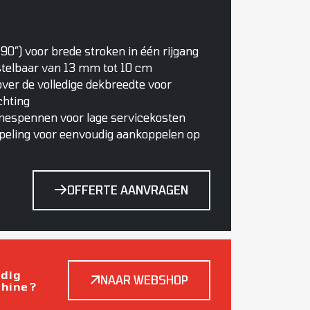
0″) voor brede stroken in één rijgang
nstelbaar van 13 mm tot 10 cm
over de volledige dekbreedte voor
chting
 mespennen voor lage servicekosten
ppeling voor eenvoudig aankoppelen op
OFFERTE AANVRAGEN
odig
NAAR WEBSHOP
chine?