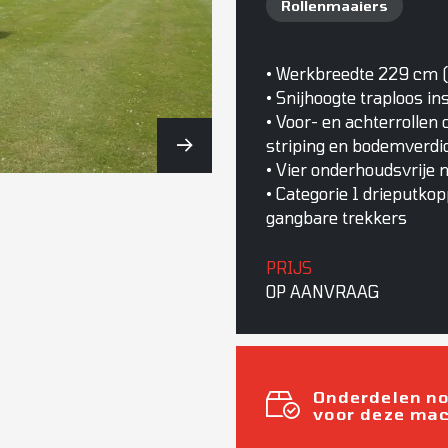
Rollenmaaiers
• Werkbreedte 229 cm (9
• Snijhoogte traploos i
• Voor- en achterrollen 
striping en bodemverdi
• Vier onderhoudsvrije
• Categorie 1 drieputko
gangbare trekkers
PRIJS
OP AANVRAAG
Onderdelen n
voor deze ma