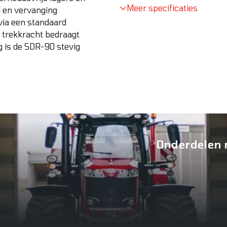
Meer specificaties
d en vervanging
via een standaard
n trekkracht bedraagt
 is de SDR-90 stevig
Onderdelen 