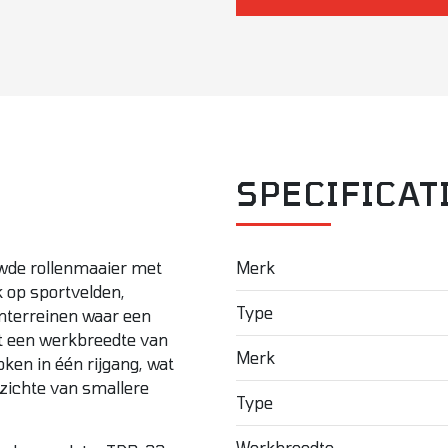
SPECIFICAT
wde rollenmaaier met
Merk
k op sportvelden,
Type
nterreinen waar een
et een werkbreedte van
Merk
ken in één rijgang, wat
pzichte van smallere
Type
Werkbreedte