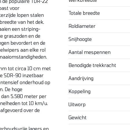
n de populaire TDR-22
past voor
Totale breedte
erzijde lopen stalen
 breedte van het dek.
Roldiameter
aaien een striping-
de graszoden en de
Snijhoogte
ngen bevordert en de
elwipers aan elke rol
Aantal mespennen
 maaiomstandigheden.
Benodigde trekkracht
 mm tot circa 10 cm met
de SDR-90 inzetbaar
Aandrijving
intensief onderhoud op
n. De hoge
Koppeling
 dan 5.580 meter per
snelheden tot 10 km/u.
Uitworp
 afgevoerd over de
Gewicht
erhoudsvrije lagers en