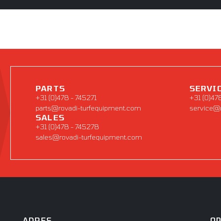
PARTS
SERVI
+31 (0)478 - 745271
+31 (0)47
parts@rovadi-turfequipment.com
service@
SALES
+31 (0)478 - 745278
sales@rovadi-turfequipment.com
ADRES
O