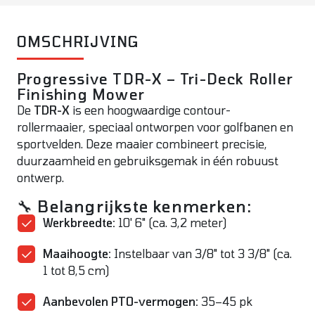
OMSCHRIJVING
Progressive TDR-X – Tri-Deck Roller
Finishing Mower
De
TDR-X
is een hoogwaardige contour-
rollermaaier, speciaal ontworpen voor golfbanen en
sportvelden. Deze maaier combineert precisie,
duurzaamheid en gebruiksgemak in één robuust
ontwerp.
🔧
Belangrijkste kenmerken:
Werkbreedte:
10' 6" (ca. 3,2 meter)
Maaihoogte:
Instelbaar van 3/8" tot 3 3/8" (ca.
1 tot 8,5 cm)
Aanbevolen PTO-vermogen:
35–45 pk