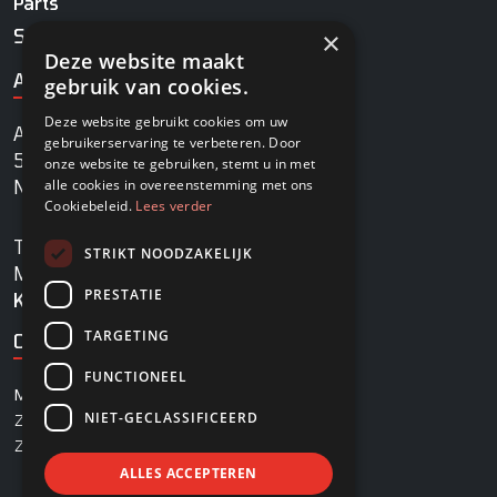
Parts
×
Service
Deze website maakt
ADRES
gebruik van cookies.
Deze website gebruikt cookies om uw
Agrobaan 13
gebruikerservaring te verbeteren. Door
5813 EB Ysselsteyn
onze website te gebruiken, stemt u in met
alle cookies in overeenstemming met ons
Nederland
Cookiebeleid.
Lees verder
TEL
+31478745270
STRIKT NOODZAKELIJK
MAIL
info@rovadi-turfequipment.com
PRESTATIE
KVK
96455101
TARGETING
OPENINGSTIJDEN
FUNCTIONEEL
MAANDAG - VRIJDAG
08:00 - 17:00
NIET-GECLASSIFICEERD
ZATERDAG
08:00 - 12:30
ZONDAG
Gesloten
ALLES ACCEPTEREN